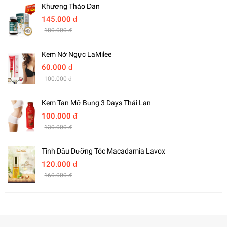
Khương Thảo Đan
145.000 đ
180.000 đ
Kem Nở Ngực LaMilee
60.000 đ
100.000 đ
Kem Tan Mỡ Bụng 3 Days Thái Lan
100.000 đ
130.000 đ
Tinh Dầu Dưỡng Tóc Macadamia Lavox
120.000 đ
160.000 đ