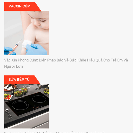
VACXIN CÚM
Vắc Xin Phòng Cúm: Biện Pháp Bảo Vệ Sức Khỏe Hiệu Quả Cho Trẻ Em Và
Người Lớn
SỬA BẾP TỪ