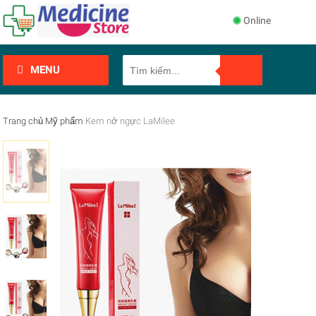
Online
MENU
Trang chủ
Mỹ phẩm
Kem nở ngực LaMilee