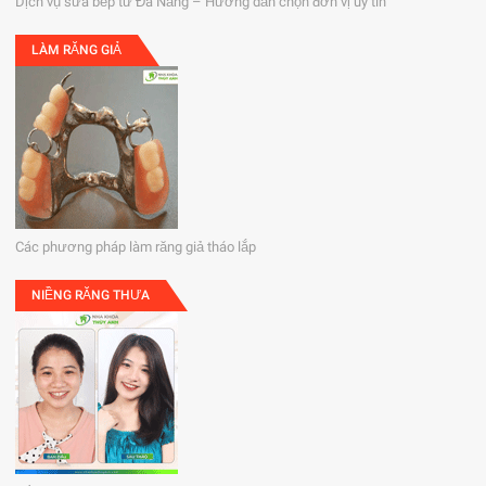
Dịch vụ sửa bếp từ Đà Nẵng – Hướng dẫn chọn đơn vị uy tín
LÀM RĂNG GIẢ
Các phương pháp làm răng giả tháo lắp
NIỀNG RĂNG THƯA