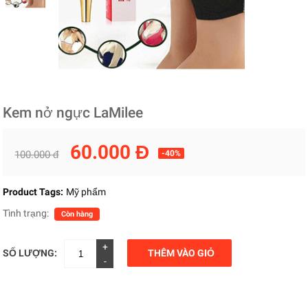
Kem nở ngực LaMilee
60.000 Đ
100.000 đ
-40%
Product Tags:
Mỹ phẩm
Tình trạng:
Còn hàng
+
SỐ LƯỢNG:
THÊM VÀO GIỎ
-