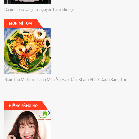
Có nên bọc răng sứ nguyên hàm không?
MÓN MÌ TÔM
Biến Tấu Mì Tôm Thành Món Ăn Hấp Dẫn: Khám Phá 3 Cách Sáng Tạo
NIỀNG RĂNG HÔ